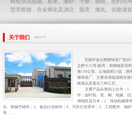
精密铸造工艺复杂,其中工序主要包括工艺设计、压
及制造、浇注系统设计、压制蜡模、修补蜡模、蜡
模组清洗脱脂、粘浆、撒砂、干燥、脱蜡、模料回
型壳焙烧、合金熔化及浇注、脱壳、抛丸、去除浇
关于我们
About Us
清洗、初检、补焊、热处理、清砂、酸洗钝化、
抛光、电解抛光、二次检验等。
无锡市金仕精密铸造厂创办于1
之畔十八湾-杨湾，胡埭镇富安
海139公里。占地面积15亩，
模铸造厂。主要采用低温蜡水玻
铸造以及复合三种工艺。
主要产品从类别上分为：1、
件：如叶轮、泵、阀、地漏、法
洲地区及日本；2、传动机械零
头、联轴节铸件；3、食品行业铸件；4、汽车行业零件；5、工程配件、锅炉
等……