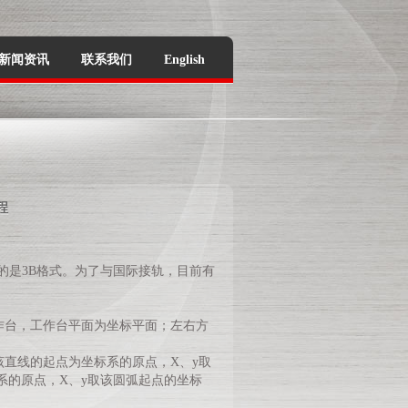
新闻资讯
联系我们
English
程
多的是3B格式。为了与国际接
轨，目前有
作台，工作台平面为坐标平面；左右方
直线的起点为坐标系的原点，X、y取
系的原点，X、y取该圆弧起点的坐标