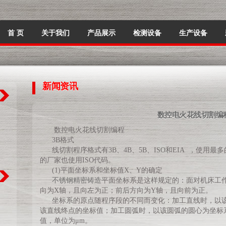
首 页
关于我们
产品展示
检测设备
生产设备
新闻资讯
数控电火花线切割编
数控电火花线切割编程
3B格式
线切割程序格式有3B、4B、5B、ISO和EIA ，使用最
的厂家也使用ISO代码。
(1)平面坐标系和坐标值X、Y的确定
不锈钢精密铸造
平面坐标系是这样规定的：面对机床工
向为X轴，且向左为正；前后方向为Y轴，且向前为正。
坐标系的原点随程序段的不同而变化：加工直线时，以该
该直线终点的坐标值；加工圆弧时，以该圆弧的圆心为坐标
值，单位为μm。