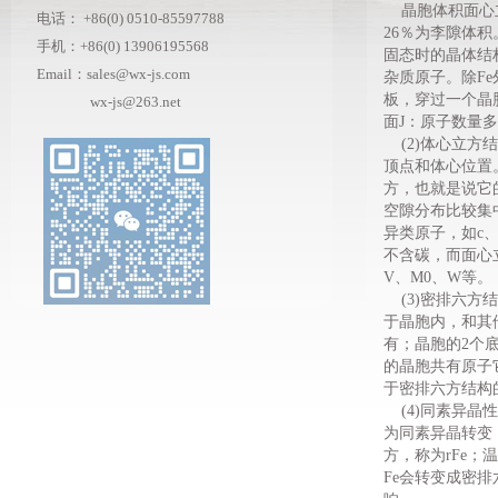
晶胞体积面心立
电话：
+86(0) 0510-85597788
26％为李隙体
手机：+86(0) 13906195568
固态时的晶体结
Email：
sales@wx-js.com
杂质原子。除Fe
板，穿过一个晶
wx-js@263.net
面J：原子数量
(2)体心立方结
顶点和体心位置
方，也就是说它
空隙分布比较集
异类原子，如c
不含碳，而面心
V、M0、W等。
(3)密排六方结
于晶胞内，和其
有；晶胞的2个
的晶胞共有原子
于密排六方结构的
(4)同素异晶
为同素异晶转变，
方，称为rFe；温
Fe会转变成密