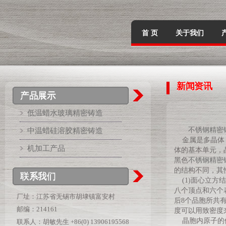
首 页
关于我们
新闻资讯
产品展示
低温蜡水玻璃精密铸造
不锈钢精密
中温蜡硅溶胶精密铸造
金属是多晶体，
机加工产品
体的基本单元，
黑色
不锈钢精密
的结构不同，其
联系我们
(1)面心立方结
八个顶点和六个
厂址：江苏省无锡市胡埭镇富安村
后8个品胞所共
邮编：214161
度可以用致密度
晶胞内原子的
联系人：胡敏先生 +86(0) 13906195568