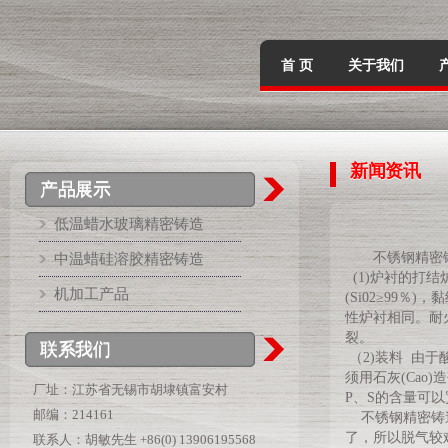
首 页
关于我们
新闻资讯
产品展示
低温蜡水玻璃精密铸造
不锈钢精密
中温蜡硅溶胶精密铸造
(1)炉衬的打
机加工产品
(Si02≥99％
性炉衬相同。耐火
裂。
联系我们
（2)装料 由
须用石灰(Ca
厂址：江苏省无锡市胡埭镇富安村
P、S的含量可
邮编：214161
不锈钢精密铸造
了，所以脱气较
联系人：胡敏先生 +86(0) 13906195568