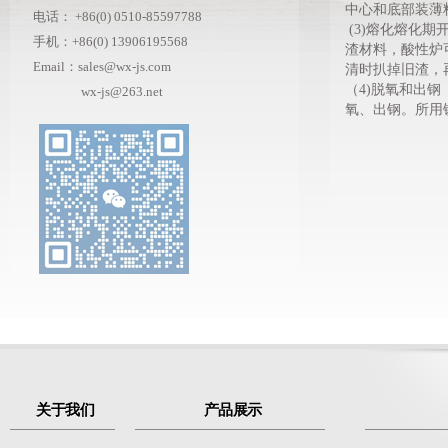
中心和底部装薄
电话：
+86(0) 0510-85597788
(3)熔化熔化
手机：+86(0) 13906195568
渣材料，酸性炉
Email：
sales@wx-js.com
清时扒掉旧渣，
（4)脱氧和出
wx-js@263.net
氧、出钢。所用
关于我们
产品展示